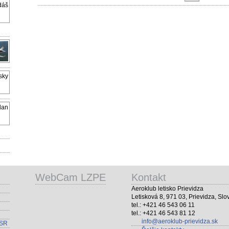
WebCam LZPE
Kontakt
Aeroklub letisko Prievidza
Letisková 8, 971 03, Prievidza, Slo
tel.: +421 46 543 06 11
tel.: +421 46 543 81 12
info@aeroklub-prievidza.sk
 SR