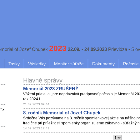
2023
morial of Jozef Chupek
22.09. - 24.09.2023
Prievidza - Slo
Tasky
Výsledky
Monitor súťaže
Dokumenty
Počasie
Hlavné správy
Memoriál 2023 ZRUŠENÝ
i.
Vážení priatelia , pre nepriaznivú predpoveď počasia je Memoriál 
rok 2024 ! ...
21.09.2023 09:44
vky
8. ročník Memorial of Jozef Chupek
Srdečne Vás pozývame na 8. ročník spomienkovej akcie na nášho pri
tradične pri príležitosti spomienky organizujeme zábavno - súťažný n
14.07.2023 17:41