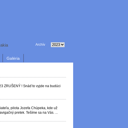
vakia
Archív
Galéria
2023 ZRUŠENÝ ! Snáď to vyjde na budúci
ateľa, pilota Jozefa Chúpeka, kde už
avigačný pretek. Tešíme sa na Vás. ...