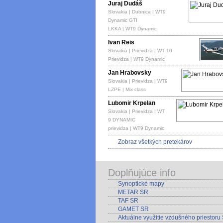
Juraj Dudáš
Slovakia | Dubnica | WT9
Dynamic GTI
LKKA | WT9 Dynamic
Ivan Reis
Slovakia | Prievidza | WT 10
Prievidza | WT9 Dynamic
Jan Hrabovsky
Slovakia | Prievidza | WT9
LZPE | Mix class
Lubomir Krpelan
Slovakia | Prievidza | WT
9 DYNAMIC
prievidza | WT9 Dynamic
Zobraz všetkých pretekárov
Doplňujúce info
Synoptické mapy
METAR SR
TAF SR
GAMET SR
Aktuálne využitie vzdušného priestoru