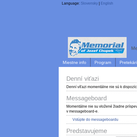
Language:
Slovensky
|
English
Me
Miestne info
Program
Pretekári
Denní viťazi
Denní víťazi momentálne nie sú k dispozíci
Messageboard
Momentálne nie su vložené žiadne príspe
v messageboard-e.
Vstúpte do messageboardu
Predstavujeme